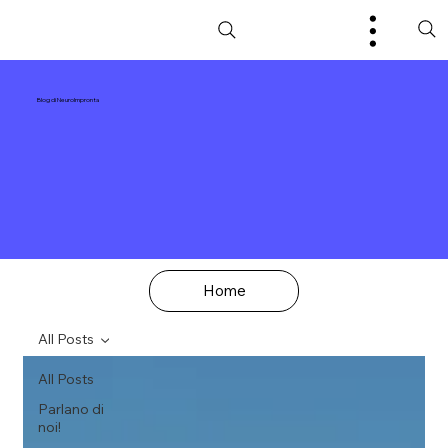
Blog di NeuroImpronta
Home
All Posts
All Posts
Parlano di
noi!