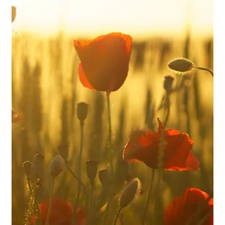
Psicologi NeuroImpronta
11 giu 2020
Tempo di lettura: 2 min
Psicologia e benessere
Esercizi anche per i nonni! 11°
settimana!
Ecco a voi il diario settimanale per l'11° settimana di
allenamento mentale! L'estate è arrivata, ma dobbiamo essere
ancora prudenti