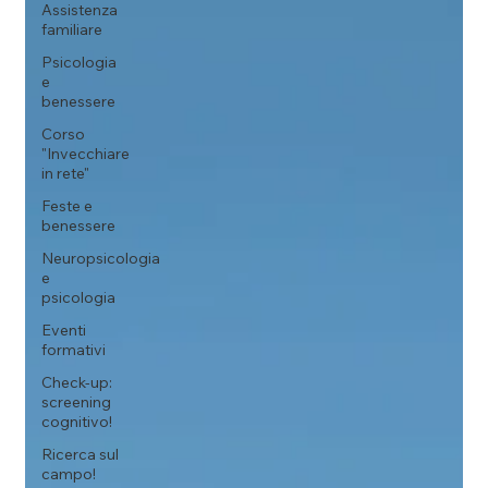
Assistenza
familiare
Psicologia
e
benessere
Corso
"Invecchiare
in rete"
Feste e
benessere
Neuropsicologia
e
psicologia
Eventi
formativi
Check-up:
screening
cognitivo!
Ricerca sul
campo!