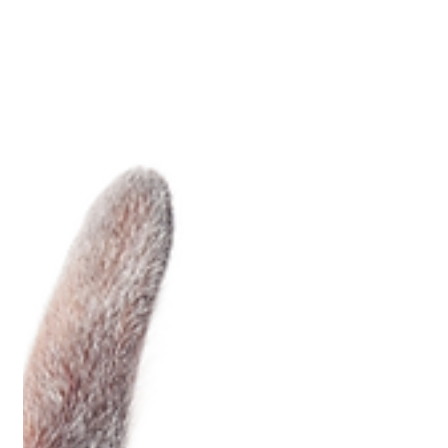
neuroimpronta
7 apr 2021
Tempo di lettura: 2 min
5 X MILLE! 1000 GRAZIE! anche tu con
noi!
Che cos'è? Il cinque per mille indica una quota dell'imposta
IRPEF che lo Stato italiano ripartisce, per dare sostegno, tra
enti che...