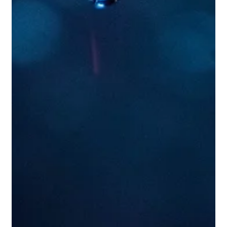
2 apr 2021
Tempo di lettura: 1 min
La stanchezza primaverile? Fai che la
Pasqua diventi una buona occasione
per ricaricarti!
Il “risveglio di primavera”, oltre a essere una famosa opera
teatrale, è una sensazione che spesso tutti noi proviamo
all'arrivo delle...