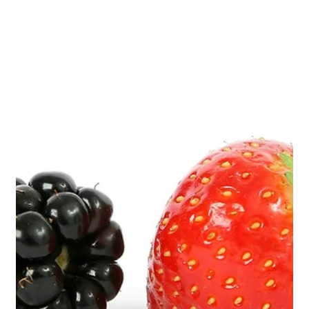
Team NeuroImpronta
19 giu 2020
Tempo di lettura: 2 min
Un grazie a te!
Cresci con noi: 5 X M I L L E! Ora tocca
a te!
Dona il tuo 5 x mille a NeuroImpronta! Perchè? Aiutaci a
portare i servizi di psicologia e neuropsicologia vicino a te e
renderli accessibil