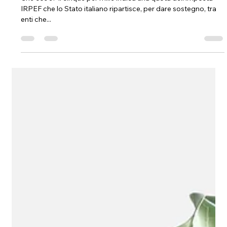
neuroimpronta
2 mag 2022
Tempo di lettura: 2 min
Aiutaci a crescere: 5 X MILLE!
Che cos'è? Il cinque per mille indica una quota dell'imposta
IRPEF che lo Stato italiano ripartisce, per dare sostegno, tra
enti che...