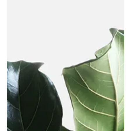
Psicologi NeuroImpronta
19 giu 2020
Tempo di lettura: 2 min
Psicologia e benessere
Esercizi anche per i nonni! 12°
settimana!
Ecco a voi il diario settimanale per la 12° settimana di
allenamento mentale!