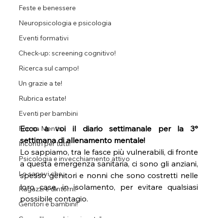
Feste e benessere
Neuropsicologia e psicologia
Eventi formativi
Check-up: screening cognitivo!
Ricerca sul campo!
Un grazie a te!
Rubrica estate!
Eventi per bambini
Ecco a voi il diario settimanale per la 3° 
Forma Mentis
settimana di allenamento mentale! 
Incontri per tutti!
Lo sappiamo, tra le fasce più vulnerabili, di fronte 
Psicologia e invecchiamento attivo
a questa emergenza sanitaria, ci sono gli anziani, 
Lo sapevi che...
spesso genitori e nonni che sono costretti nelle 
loro case, in isolamento, per evitare qualsiasi 
Ragazzi e dintorni!
possibile contagio.
Genitori e bambini!