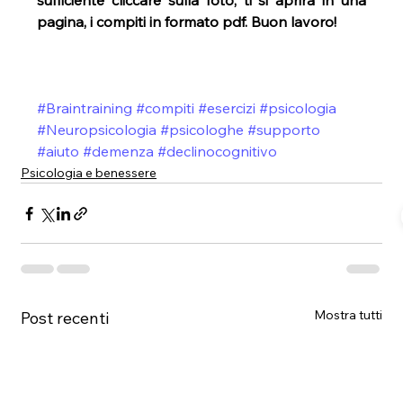
sufficiente cliccare sulla foto, ti si aprirà in una 
pagina, i compiti in formato pdf. Buon lavoro!
#Braintraining
#compiti
#esercizi
#psicologia
#Neuropsicologia
#psicologhe
#supporto
#aiuto
#demenza
#declinocognitivo
Psicologia e benessere
Mostra tutti
Post recenti