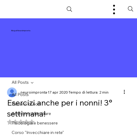
Blog di NeuroImpronta
All Posts
neuroimpronta
17 apr 2020
Tempo di lettura: 2 min
All Posts
Esercizi anche per i nonni! 3°
Parlano di noi!
settimana!
Assistenza familiare
Valutazione NaN stelle su 5.
Psicologia e benessere
Corso "Invecchiare in rete"