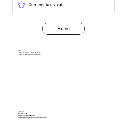
Commenta e valuta...
Argento Vivo: la Vecchiaia che vorrei.
Home
Sedi
TRENTO | Corso 3 Novembre, 116
CLES | Viale Alcide De Gasperi, 10
Contatti
340 359 8108
info@neuroimpronta.com
neuroimpronta@pec.cooperazionetrentina.it