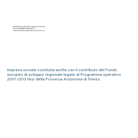
NeuroImpronta Società Cooperativa Sociale
Iscrizione Registro Imprese TN
Codice Fiscale e Partita IVA 02332820220
Impresa sociale costituita anche con il contributo del Fondo
europeo di sviluppo regionale legato al Programma operativo
2007-2013 fesr della Provincia Autonoma di Trento.