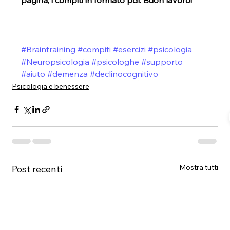
pagina, i compiti in formato pdf. Buon lavoro!
#Braintraining
#compiti
#esercizi
#psicologia
#Neuropsicologia
#psicologhe
#supporto
#aiuto
#demenza
#declinocognitivo
Psicologia e benessere
Mostra tutti
Post recenti