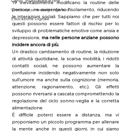
Corso "Invecchiare in rete"
19 inevitabilmente modificano la routine delle 
persone, ne aumentano l’isolamento, riducendo 
Check-up: screening cognitivo!
le interazioni sociali. Sappiamo che per tutti noi 
Educazione Digitale
questi possono essere fattori di rischio per lo 
sviluppo di problematiche emotive come ansia e 
depressione, 
ma nelle persone anziane possono 
incidere ancora di più.
Un drastico cambiamento di routine, la riduzione 
di attività quotidiane, la scarsa mobilità, i ridotti 
contatti sociali, ne possono aumentare la 
confusione incidendo negativamente non solo 
sull’umore ma anche sulla cognizione (memoria, 
attenzione, ragionamento, etc.). Gli effetti 
possono riversarsi a cascata compromettendo la 
regolazione del ciclo sonno-veglia e la corretta 
alimentazione.
È difficile poterci essere a distanza, ma vi 
proponiamo un piccolo programma per allenare 
la mente anche in questi giorni, in cui siamo 