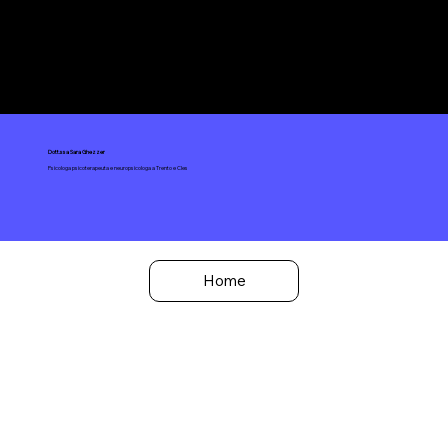
Dott.ssa Sara Ghezzer
Psicologa psicoterapeuta e neuropsicologa a Trento e Cles
Home