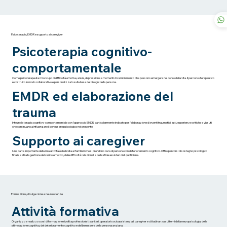
Psicoterapia, EMDR e supporto ai caregiver
Psicoterapia cognitivo-
comportamentale
Come psicoterapeuta mi occupo di difficoltà emotive, ansia, depressione e momenti di cambiamento che possono emergere nel corso della vita. Il percorso terapeutico
è costruito in modo collaborativo e personalizzato sulla base dei bisogni della persona.
EMDR ed elaborazione del
trauma
Integro la terapia cognitivo-comportamentale con l'approccio EMDR, particolarmente indicato per l'elaborazione di eventi traumatici, lutti, esperienze critiche e vissuti
che continuano a influenzare il benessere psicologico nel presente.
Supporto ai caregiver
Una parte importante della mia attività è dedicata ai familiari che si prendono cura di persone con deterioramento cognitivo. Offro percorsi di sostegno psicologico
finalizzati alla gestione del carico emotivo, delle difficoltà relazionali e delle sfide assistenziali quotidiane.
Formazione, divulgazione e neuroscienze
Attività formativa
Organizzo e realizzo corsi di formazione rivolti a professionisti sanitari, operatori socioassistenziali, caregiver e cittadinanza sui temi della neuropsicologia, della
stimolazione cognitiva, del deterioramento cognitivo e del benessere della persona anziana.