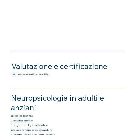
Valutazione e certificazione
Valutazione e certificazione DSA
Neuropsicologia in adulti e
anziani
Screening cognitivo
Ginnastica mentale
Sostegno psicologico ai familiari
Valutazione neuropsicologica adulti
Riabilitazione neuropsicologica adulti