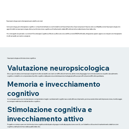
Neuropsicologa e psicoterapeuta per adulti e anziani
Sono psicologa, psicoterapeuta cognitivo-comportamentale e socia fondatrice di NeuroImpronta. Dopo la laurea in Neuroscienze e Riabilitazione Neuropsicologica ho
approfondito la neuropsicologia clinica, la stimolazione cognitiva e il trattamento delle difficoltà emotive nelle diverse fasi della vita.
Ho conseguito la specializzazione in Psicoterapia Cognitiva e Ricerca a Bolzano e la certificazione EMDR di II livello, integrando questo approccio nei percorsi terapeutici
rivolti ad adulti, anziani e caregiver.
Neuropsicologia e stimolazione cognitiva
Valutazione neuropsicologica
Mi occupo di valutazioni neuropsicologiche rivolte ad adulti e anziani con difficoltà di memoria, attenzione, linguaggio, funzioni esecutive e sospetto decadimento
cognitivo. L'obiettivo è comprendere il profilo cognitivo della persona e individuare le strategie più efficaci per affrontare le difficoltà quotidiane.
Memoria e invecchiamento
cognitivo
Accompagno persone che desiderano comprendere meglio i cambiamenti cognitivi associati all'invecchiamento, promuovendo interventi di prevenzione, monitoraggio
e sostegno nelle fasi iniziali del declino cognitivo.
Stimolazione cognitiva e
invecchiamento attivo
Progetto e conduco percorsi di stimolazione cognitiva individuali e di gruppo rivolti alla popolazione over 65, con l'obiettivo di favorire il mantenimento delle funzioni
cognitive, dell'autonomia e della qualità della vita.