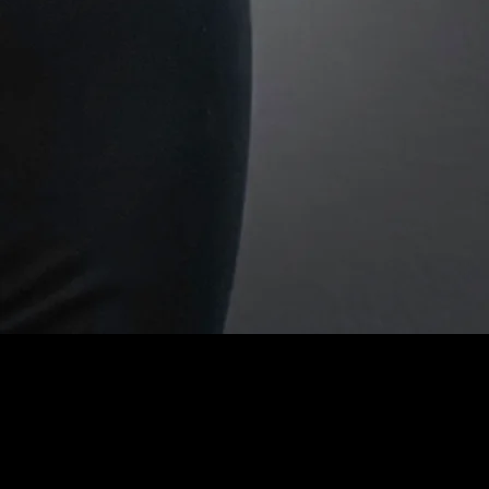
Psicologa Psicoterapeuta Cognitivo-Comportamentale e Neuropsicologa
Mi occupo di neuropsicologia, psicoterapia e promozione del benessere cognitivo nell'adulto e nell'anziano. Accompagno persone con difficoltà cognitive, problemi di
memoria, decadimento cognitivo e i loro familiari, integrando valutazione neuropsicologica, psicoterapia cognitivo-comportamentale ed EMDR. Credo nell'importanza
della prevenzione, dell'invecchiamento attivo e della costruzione di percorsi personalizzati fondati su evidenze scientifiche, ascolto e collaborazione.