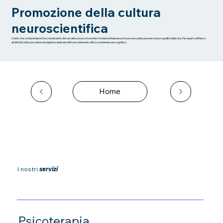
Promozione della cultura
neuroscientifica
Credo che comprendere il funzionamento del cervello sia uno strumento fondamentale per promuovere salute, prevenzione e qualità della vita. Per questo affianco
all'attività clinica iniziative divulgative dedicate all'invecchiamento attivo e al benessere cognitivo.
Home
I nostri
servizi
Psicoterapia