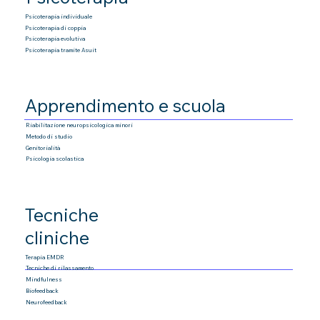
Psicoterapia individuale
Psicoterapia di coppia
Psicoterapia
evolutiva
Psicoterapia tramite Asuit
Apprendimento e scuola
Riabilitazione neuropsicologica minori
Metodo di studio
Genitorialità
Psicologia scolastica
Tecniche
cliniche
Terapia EMDR
Tecniche di rilassamento
Mindfulness
Biofeedback
Neurofeedback