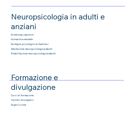
Neuropsicologia in adulti e
anziani
Screening cognitivo
Ginnastica mentale
Sostegno psicologico ai familiari
Valutazione neuropsicologica adulti
Riabilitazione neuropsicologica adulti
Formazione e
divulgazione
Corsi di formazione
Incontri divulgativi
Supervisione