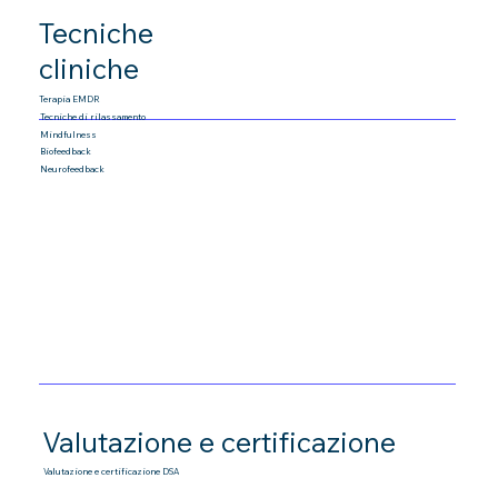
Tecniche
cliniche
Terapia EMDR
Tecniche di rilassamento
Mindfulness
Biofeedback
Neurofeedback
Valutazione e certificazione
Valutazione e certificazione DSA