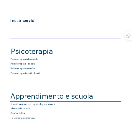
I nostri
servizi
Psicoterapia
Psicoterapia individuale
Psicoterapia di coppia
Psicoterapia
evolutiva
Psicoterapia tramite Asuit
Apprendimento e scuola
Riabilitazione neuropsicologica minori
Metodo di studio
Genitorialità
Psicologia scolastica