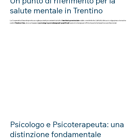
Un punto di riferimento per la
salute mentale in Trentino
La Cooperativa NeuroImpronta accoglie pazienti provenienti da tutto il
territorio provinciale
e dalle zone limitrofe. L'attività clinica si svolge presso le nostre
sedi di
Trento e Cles
, dove un’equipe di
psicologi e psicoterapeuti qualificati
opera in sinergia per offrire risposte tempestive e professionali.
Psicologo e Psicoterapeuta: una
distinzione fondamentale