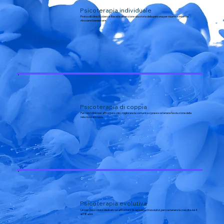
Psicoterapia individuale
Protocolli clinici Evidence-Based e attenzione alla storia della persona per ridurre i sintomi e
ritrovare il benessere.
Psicoterapia di coppia
Percorsi clinici per affrontare crisi, migliorare la comunicazione e sostenere l'evoluzione della
relazione di coppia.
Psicoterapia evolutiva
Un percorso clinico dedicato ad affrontare disagi e blocchi evolutivi, per sostenere la crescita dai 4
ai 18 anni.