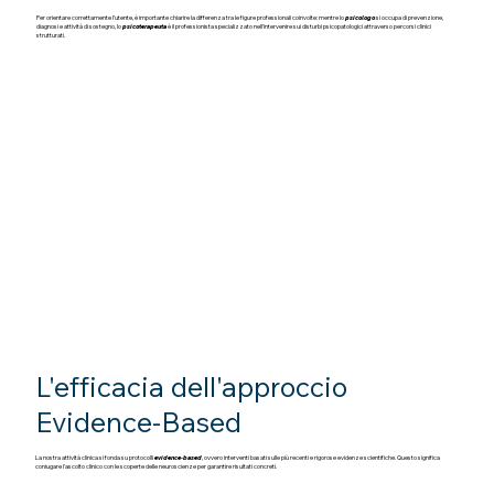
Per orientare correttamente l’utente, è importante chiarire la differenza tra le figure professionali coinvolte: mentre lo
psicologo
si occupa di prevenzione,
diagnosi e attività di sostegno, lo
psicoterapeuta
è il professionista specializzato nell'intervenire sui disturbi psicopatologici attraverso percorsi clinici
strutturati.
L'efficacia dell'approccio
Evidence-Based
La nostra attività clinica si fonda su protocolli
evidence-based
, ovvero interventi basati sulle più recenti e rigorose evidenze scientifiche. Questo significa
coniugare l'ascolto clinico con le scoperte delle neuroscienze per garantire risultati concreti.