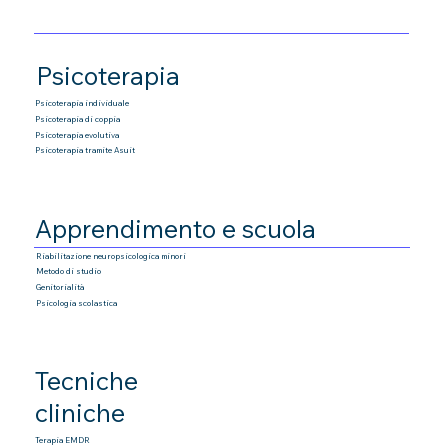
Psicoterapia
Psicoterapia individuale
Psicoterapia di coppia
Psicoterapia
evolutiva
Psicoterapia tramite Asuit
Apprendimento e scuola
Riabilitazione neuropsicologica minori
Metodo di studio
Genitorialità
Psicologia scolastica
Tecniche
cliniche
Terapia EMDR