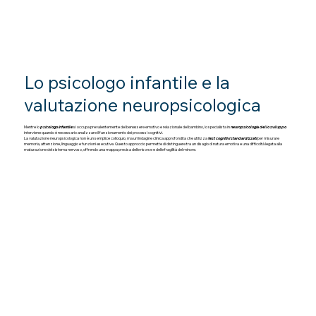
Lo psicologo infantile e la
valutazione neuropsicologica
Mentre lo
psicologo infantile
si occupa prevalentemente del benessere emotivo e relazionale del bambino, lo specialista in
neuropsicologia dello sviluppo
interviene quando è necessario analizzare il funzionamento dei processi cognitivi.
La valutazione neuropsicologica non è un semplice colloquio, ma un’indagine clinica approfondita che utilizza
test cognitivi standardizzati
per misurare
memoria, attenzione, linguaggio e funzioni esecutive. Questo approccio permette di distinguere tra un disagio di natura emotiva e una difficoltà legata alla
maturazione del sistema nervoso, offrendo una mappa precisa delle risorse e delle fragilità del minore.