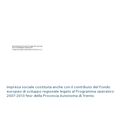
NeuroImpronta Società Cooperativa Sociale
Iscrizione Registro Imprese TN
Codice Fiscale e Partita IVA 02332820220
Impresa sociale costituita anche con il contributo del Fondo
europeo di sviluppo regionale legato al Programma operativo
2007-2013 fesr della Provincia Autonoma di Trento.