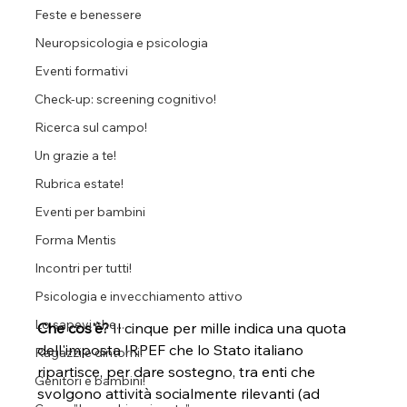
Feste e benessere
Neuropsicologia e psicologia
Eventi formativi
Check-up: screening cognitivo!
Ricerca sul campo!
Un grazie a te!
Rubrica estate!
Eventi per bambini
Forma Mentis
Incontri per tutti!
Psicologia e invecchiamento attivo
Lo sapevi che...
Che cos'è?
 Il cinque per mille indica una quota 
dell'imposta IRPEF che lo Stato italiano 
Ragazzi e dintorni!
ripartisce, per dare sostegno, tra enti che 
Genitori e bambini!
svolgono attività socialmente rilevanti (ad 