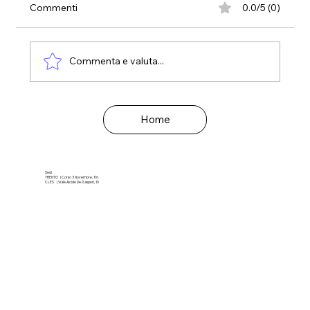
Commenti
0.0/5 (0)
Commenta e valuta...
Con poco ci aiuti a fare tanto!
Home
Sedi
TRENTO | Corso 3 Novembre, 116
CLES | Viale Alcide De Gasperi, 10