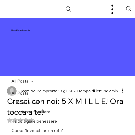
Blog di NeuroImpronta
All Posts
Team NeuroImpronta
19 giu 2020
Tempo di lettura: 2 min
All Posts
Cresci con noi: 5 X M I L L E! Ora
Parlano di noi!
tocca a te!
Assistenza familiare
Valutazione NaN stelle su 5.
Psicologia e benessere
Corso "Invecchiare in rete"