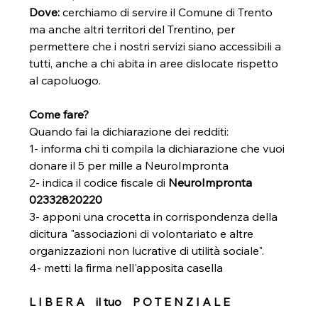
Dove:
 cerchiamo di servire il Comune di Trento 
ma anche altri territori del Trentino, per 
permettere che i nostri servizi siano accessibili a 
tutti, anche a chi abita in aree dislocate rispetto 
al capoluogo.
Come fare?
Quando fai la dichiarazione dei redditi:
1- informa chi ti compila la dichiarazione che vuoi 
donare il 5 per mille a NeuroImpronta
2- indica il codice fiscale di 
NeuroImpronta 
02332820220
3- apponi una crocetta in corrispondenza della 
dicitura "associazioni di volontariato e altre 
organizzazioni non lucrative di utilità sociale". 
4- metti la firma nell'apposita casella
L I B E R A    il tuo    P O T E N Z I A L E 