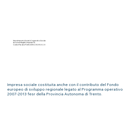
NeuroImpronta Società Cooperativa Sociale
Iscrizione Registro Imprese TN
Codice Fiscale e Partita IVA 02332820220
Impresa sociale costituita anche con il contributo del Fondo
europeo di sviluppo regionale legato al Programma operativo
2007-2013 fesr della Provincia Autonoma di Trento.