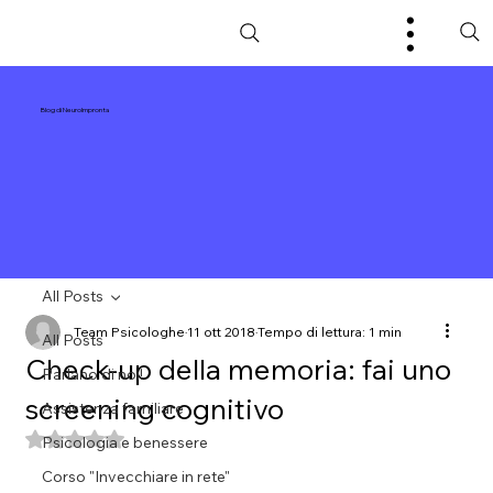
Blog di NeuroImpronta
All Posts
Team Psicologhe
11 ott 2018
Tempo di lettura: 1 min
All Posts
Check-up della memoria: fai uno
Parlano di noi!
screening cognitivo
Assistenza familiare
Valutazione NaN stelle su 5.
Psicologia e benessere
Corso "Invecchiare in rete"