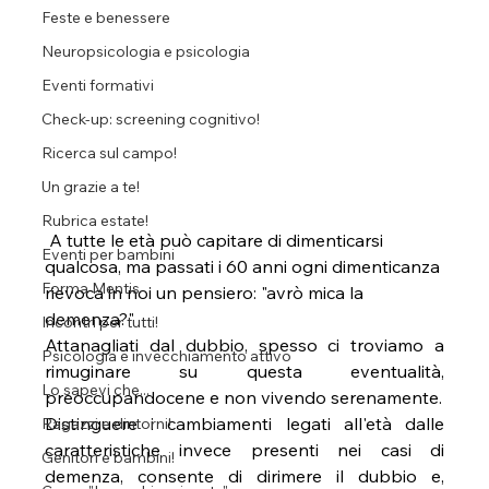
Feste e benessere
Neuropsicologia e psicologia
Eventi formativi
Check-up: screening cognitivo!
Ricerca sul campo!
Un grazie a te!
Rubrica estate!
 A tutte le età può capitare di dimenticarsi 
Eventi per bambini
qualcosa, ma passati i 60 anni ogni dimenticanza 
Forma Mentis
rievoca in noi un pensiero: "avrò mica la 
demenza?"
Incontri per tutti!
Attanagliati dal dubbio, spesso ci troviamo a 
Psicologia e invecchiamento attivo
rimuginare su questa eventualità, 
Lo sapevi che...
preoccupandocene e non vivendo serenamente. 
Distinguere i cambiamenti legati all'età dalle 
Ragazzi e dintorni!
caratteristiche invece presenti nei casi di 
Genitori e bambini!
demenza, consente di dirimere il dubbio e, 