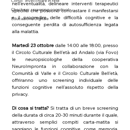
Corso "Invecchiare in rete"
nell'eventualità, delineare interventi terapeutici 
Check-up: screening cognitivo!
specifici che possono contrastare il manifestarsi 
e il progredire delle difficoltà cognitive e la 
Educazione Digitale
conseguente perdita di autosufficienza legata 
alla malattia. 
Martedì 23 ottobre
 dalle 14:00 alle 18:00, presso 
il Circolo Culturale Bell'età ad Andalo (via Fovo) 
le neuropsicologhe della cooperativa 
NeuroImpronta in collaborazione con la 
Comunità di Valle e il Circolo Culturale Bell'età, 
offriranno uno screening individuale delle 
funzioni cognitive nell'assoluto rispetto della 
privacy.  
Di cosa si tratta?
 Si tratta di un breve screening 
della durata di circa 20-30 minuti durante il quale, 
attraverso semplici compiti carta-matita si 
saggiano le funzioni cognitive, come memoria, 