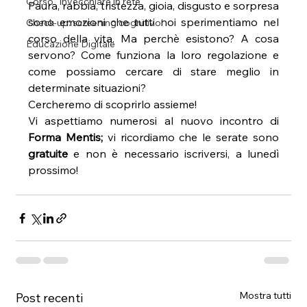
Corso "Invecchiare in rete"
Paura, rabbia, tristezza, gioia, disgusto e sorpresa 
sono emozioni che tutti noi sperimentiamo nel 
Check-up: screening cognitivo!
corso della vita. Ma perchè esistono? A cosa 
Educazione Digitale
servono? Come funziona la loro regolazione e 
come possiamo cercare di stare meglio in 
determinate situazioni?
Cercheremo di scoprirlo assieme!
Vi aspettiamo numerosi al nuovo incontro di 
Forma Mentis;
 vi ricordiamo che le serate sono 
gratuite 
e non è necessario iscriversi, a lunedì 
prossimo!
Mostra tutti
Post recenti