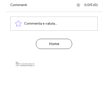
Commenti
0.0/5 (0)
Commenta e valuta...
Le emozioni e il modello ABC
Home
Sedi
TRENTO | Corso 3 Novembre, 116
CLES | Viale Alcide De Gasperi, 10