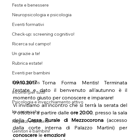
Feste e benessere
Neuropsicologia e psicologia
Eventi formativi
Check-up: screening cognitivo!
Ricerca sul campo!
Un grazie a te!
Rubrica estate!
Eventi per bambini
09.10.2017 
Torna Forma Mentis! Terminata 
Forma Mentis
l'estate e dato il benvenuto all'autunno è il 
Incontri per tutti!
momento giusto per conoscere e imparare!
Psicologia e invecchiamento attivo
Vi invitiamo all'incontro che si terrà la serata del 
Lo sapevi che...
9 ottobre a partire dalle 
ore 20:00
, presso la sala 
della 
Cassa Rurale di Mezzocorona
 (accesso 
Ragazzi e dintorni!
dalla corte interna di Palazzo Martini) per 
Genitori e bambini!
conoscere 
le 
emozioni
!