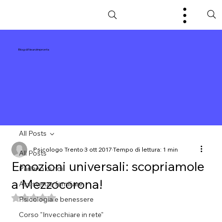
Blog di NeuroImpronta
All Posts
Psicologo Trento
3 ott 2017
Tempo di lettura: 1 min
All Posts
Emozioni universali: scopriamole
Parlano di noi!
a Mezzocorona!
Assistenza familiare
Valutazione NaN stelle su 5.
Psicologia e benessere
Corso "Invecchiare in rete"