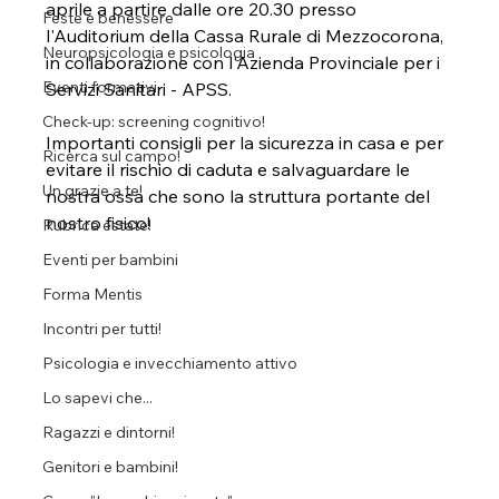
aprile a partire dalle ore 20.30 presso 
Feste e benessere
l'Auditorium della Cassa Rurale di Mezzocorona, 
Neuropsicologia e psicologia
in collaborazione con l'Azienda Provinciale per i 
Eventi formativi
Servizi Sanitari - APSS. 
Check-up: screening cognitivo!
Importanti consigli per la sicurezza in casa e per 
Ricerca sul campo!
evitare il rischio di caduta e salvaguardare le 
Un grazie a te!
nostra ossa che sono la struttura portante del 
nostro fisico!
Rubrica estate!
Eventi per bambini
Forma Mentis
Incontri per tutti!
Psicologia e invecchiamento attivo
Lo sapevi che...
Ragazzi e dintorni!
Genitori e bambini!