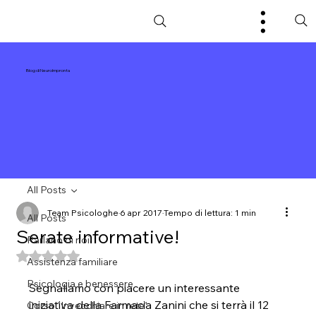
Blog di NeuroImpronta
All Posts
Team Psicologhe
6 apr 2017
Tempo di lettura: 1 min
All Posts
Serate informative!
Parlano di noi!
Valutazione NaN stelle su 5.
Assistenza familiare
Psicologia e benessere
Segnaliamo con piacere un interessante 
iniziativa della Farmacia Zanini che si terrà il 12 
Corso "Invecchiare in rete"