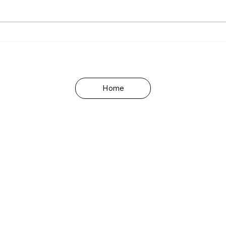
Le emozioni e il modello ABC
Emozion
Interni
Home