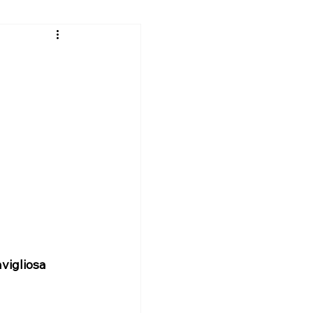
campo!
Un grazie a te!
chiamento attivo
k-up: screening cognitivo!
vigliosa 