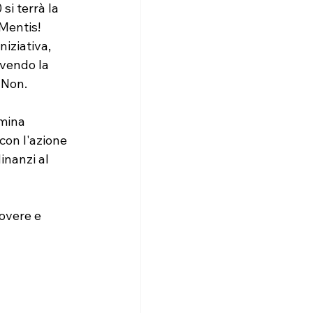
si terrà la 
Mentis!
iziativa, 
vendo la 
 Non.
rmina 
con l'azione 
inanzi al 
overe e 