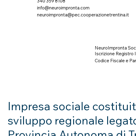
340 359 8108
info@neuroimpronta.com
neuroimpronta@pec.cooperazionetrentina.it
NeuroImpronta Soci
Iscrizione Registro
Codice Fiscale e Pa
Impresa sociale costitui
sviluppo regionale legat
Provincia Autonoma di T