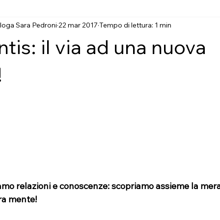
loga Sara Pedroni
22 mar 2017
Tempo di lettura: 1 min
nti formativi
Check-up: screening cognitivo!
Ricerca sul 
is: il via ad una nuova
ni
Forma Mentis
Incontri per tutti!
Psicologia e invec
!
su 5.
i!
Genitori e bambini!
Corso "Invecchiare in rete"
Chec
amo relazioni e conoscenze: scopriamo assieme la mera
ra mente!