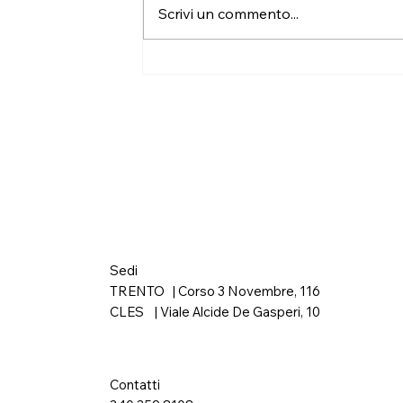
Paura vs. Ansia, Stress e
Scrivi un commento...
Rimuginio: facciamo
chiarezza!
Sedi
TRENTO | Corso 3 Novembre, 116
CLES | Viale Alcide De Gasperi, 10
Contatti