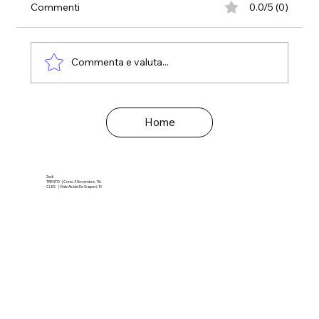
Commenti
0.0/5 (0)
Commenta e valuta...
Ansia e depressione nell'anziano...ultima
Home
serata!
Sedi
TRENTO | Corso 3 Novembre, 116
CLES | Viale Alcide De Gasperi, 10