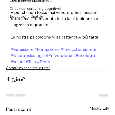
Corso "Invecchiare in rete"
Check-up: screening cognitivo!
E per chi non fosse mai venuto prima, nessun 
Educazione Digitale
problema! è benvenuta tutta la cittadinanza e 
l'ingresso è gratuito!
Le nostre psicologhe vi aspettano! A più tardi!
#Benessere
#Formazione
#Invecchiareinrete
#Neuropsicologia
#Prevenzione
#Psicologia
#salute
#Taio
#Team
Corso "Invecchiare in rete"
Mostra tutti
Post recenti