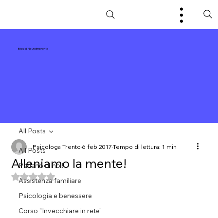
Blog di NeuroImpronta
All Posts
Psicologa Trento
6 feb 2017
Tempo di lettura: 1 min
All Posts
Alleniamo la mente!
Parlano di noi!
Valutazione NaN stelle su 5.
Assistenza familiare
Psicologia e benessere
Corso "Invecchiare in rete"