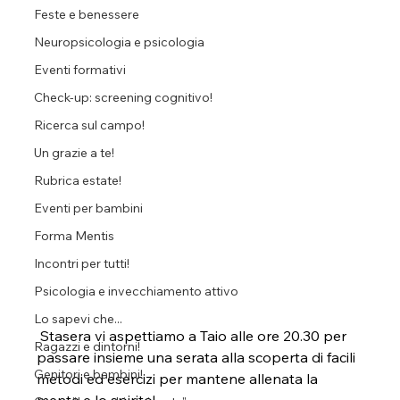
Feste e benessere
Neuropsicologia e psicologia
Eventi formativi
Check-up: screening cognitivo!
Ricerca sul campo!
Un grazie a te!
Rubrica estate!
Eventi per bambini
Forma Mentis
Incontri per tutti!
Psicologia e invecchiamento attivo
Lo sapevi che...
 Stasera vi aspettiamo a Taio alle ore 20.30 per 
Ragazzi e dintorni!
passare insieme una serata alla scoperta di facili 
Genitori e bambini!
metodi ed esercizi per mantene allenata la 
mente e lo spirito!