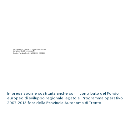
NeuroImpronta Società Cooperativa Sociale
Iscrizione Registro Imprese TN
Codice Fiscale e Partita IVA 02332820220
Impresa sociale costituita anche con il contributo del Fondo
europeo di sviluppo regionale legato al Programma operativo
2007-2013 fesr della Provincia Autonoma di Trento.