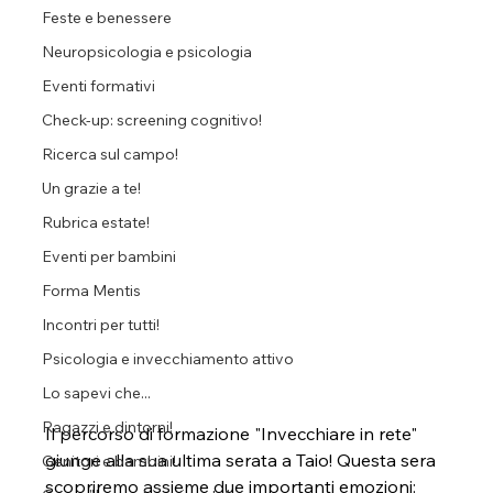
Feste e benessere
Neuropsicologia e psicologia
Eventi formativi
Check-up: screening cognitivo!
Ricerca sul campo!
Un grazie a te!
Rubrica estate!
Eventi per bambini
Forma Mentis
Incontri per tutti!
Psicologia e invecchiamento attivo
Lo sapevi che...
Ragazzi e dintorni!
Il percorso di formazione "Invecchiare in rete" 
giunge alla sua ultima serata a Taio! Questa sera 
Genitori e bambini!
scopriremo assieme due importanti emozioni: 