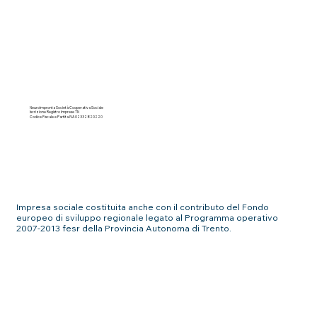
NeuroImpronta Società Cooperativa Sociale
Iscrizione Registro Imprese TN
Codice Fiscale e Partita IVA 02332820220
Impresa sociale costituita anche con il contributo del Fondo
europeo di sviluppo regionale legato al Programma operativo
2007-2013 fesr della Provincia Autonoma di Trento.