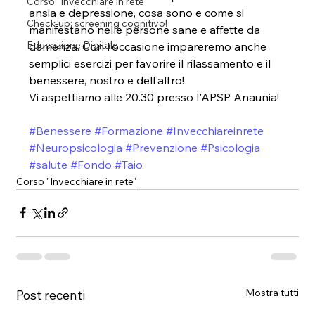
Corso "Invecchiare in rete"
ansia e depressione, cosa sono e come si 
Check-up: screening cognitivo!
manifestano nelle persone sane e affette da 
Educazione Digitale
demenza. Con l'occasione impareremo anche 
semplici esercizi per favorire il rilassamento e il 
benessere, nostro e dell'altro!
Vi aspettiamo alle 20.30 presso l'APSP Anaunia!
#Benessere
#Formazione
#Invecchiareinrete
#Neuropsicologia
#Prevenzione
#Psicologia
#salute
#Fondo
#Taio
Corso "Invecchiare in rete"
Mostra tutti
Post recenti