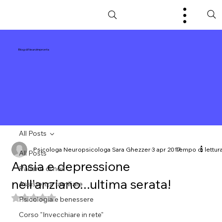
Blog di NeuroImpronta
All Posts
Psicologa Neuropsicologa Sara Ghezzer
3 apr 2017
Tempo di lettura
All Posts
Ansia e depressione
Parlano di noi!
nell'anziano...ultima serata!
Assistenza familiare
Valutazione NaN stelle su 5.
Psicologia e benessere
Corso "Invecchiare in rete"