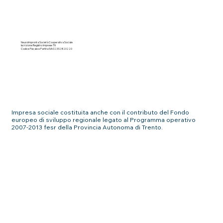
NeuroImpronta Società Cooperativa Sociale
Iscrizione Registro Imprese TN
Codice Fiscale e Partita IVA 02332820220
Impresa sociale costituita anche con il contributo del Fondo
europeo di sviluppo regionale legato al Programma operativo
2007-2013 fesr della Provincia Autonoma di Trento.