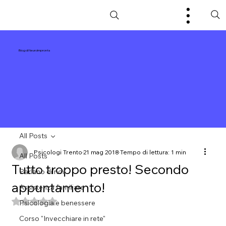
Blog di NeuroImpronta
All Posts
Psicologi Trento
21 mag 2018
Tempo di lettura: 1 min
All Posts
Tutto troppo presto! Secondo
Parlano di noi!
appuntamento!
Assistenza familiare
Valutazione NaN stelle su 5.
Psicologia e benessere
Corso "Invecchiare in rete"