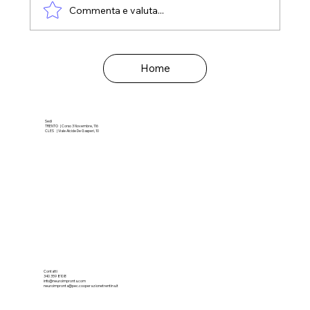
Commenta e valuta...
Home
Sedi
TRENTO | Corso 3 Novembre, 116
CLES | Viale Alcide De Gasperi, 10
Contatti
340 359 8108
info@neuroimpronta.com
neuroimpronta@pec.cooperazionetrentina.it