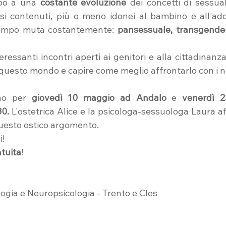
po a una 
costante evoluzione 
dei concetti di sessuali
rsi contenuti, più o meno idonei al bambino e all'adol
campo muta costantemente: 
pansessuale, transgender,
essanti incontri aperti ai genitori e alla cittadinanza
uesto mondo e capire come meglio affrontarlo con i nos
no per 
giovedì 10 maggio ad Andalo
 e 
venerdì 2
30.
 L'ostetrica Alice e la psicologa-sessuologa Laura a
uesto ostico argomento.
!
atuita
!
ogia e Neuropsicologia - Trento e Cles