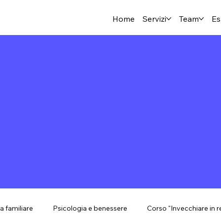
Home
Servizi
Team
Es
a familiare
Psicologia e benessere
Corso "Invecchiare in r