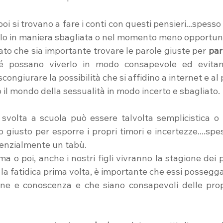
poi si trovano a fare i conti con questi pensieri...spesso 
farlo in maniera sbagliata o nel momento meno opportun
to che sia importante trovare le parole giuste per 
par
ché possano viverlo in modo consapevole ed evitand
 scongiurare la possibilità che si affidino a internet e al
il mondo della sessualità in modo incerto e sbagliato.
 svolta a scuola può essere talvolta semplicistica o
o giusto per esporre i propri timori e incertezze....spe
denzialmente un tabù. 
ma o poi, anche i nostri figli vivranno la stagione dei p
 la fatidica prima volta, è importante che essi posseggan
one e conoscenza e che siano consapevoli delle propr