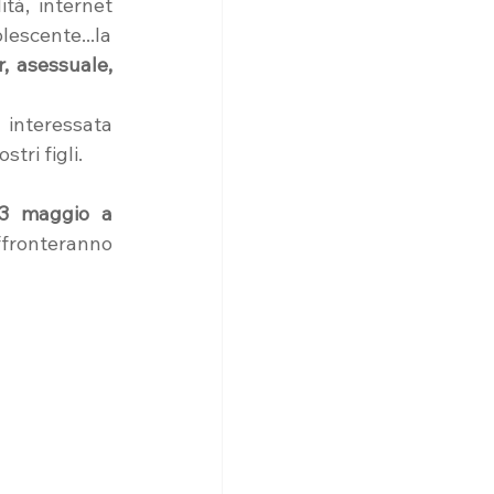
tà, internet 
escente...la 
 asessuale, 
 interessata 
tri figli.
3 maggio a 
ffronteranno 