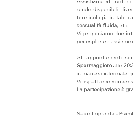
Assistiamo al contem
rende disponibili dive
terminologia in tale 
sessualità fluida,
 etc.
Vi proponiamo due inter
per esplorare assieme q
Gli appuntamenti so
Spormaggiore 
alle 
20:
in maniera informale q
Vi aspettiamo numerosi
La partecipazione è gr
NeuroImpronta - Psicol