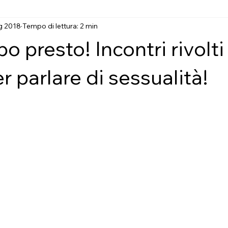
g 2018
Tempo di lettura: 2 min
nti formativi
Check-up: screening cognitivo!
Ricerca sul 
o presto! Incontri rivolti 
ni
Forma Mentis
Incontri per tutti!
Psicologia e invec
r parlare di sessualità!
su 5.
i!
Genitori e bambini!
Corso "Invecchiare in rete"
Chec