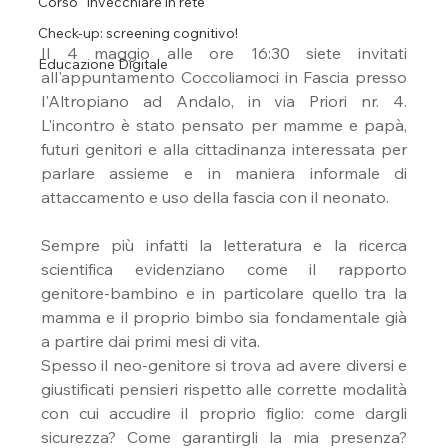
Corso "Invecchiare in rete"
Check-up: screening cognitivo!
Il 4 maggio alle ore 16:30 siete invitati 
Educazione Digitale
all'appuntamento Coccoliamoci in Fascia presso 
l'Altropiano ad Andalo, in via Priori nr. 4. 
L'incontro è stato pensato per mamme e papà, 
futuri genitori e alla cittadinanza interessata per 
parlare assieme e in maniera informale di 
attaccamento e uso della fascia con il neonato.
Sempre più infatti la letteratura e la ricerca 
scientifica evidenziano come il rapporto 
genitore-bambino e in particolare quello tra la 
mamma e il proprio bimbo sia fondamentale già 
a partire dai primi mesi di vita. 
Spesso il neo-genitore si trova ad avere diversi e 
giustificati pensieri rispetto alle corrette modalità 
con cui accudire il proprio figlio: come dargli 
sicurezza? Come garantirgli la mia presenza? 