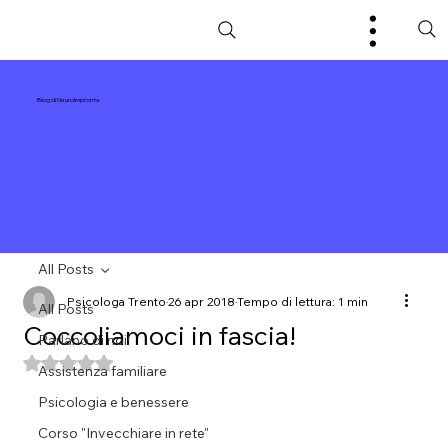
Blog di NeuroImpronta
All Posts
Psicologa Trento
26 apr 2018
Tempo di lettura: 1 min
All Posts
Coccoliamoci in fascia!
Parlano di noi!
Valutazione NaN stelle su 5.
Assistenza familiare
Psicologia e benessere
Corso "Invecchiare in rete"