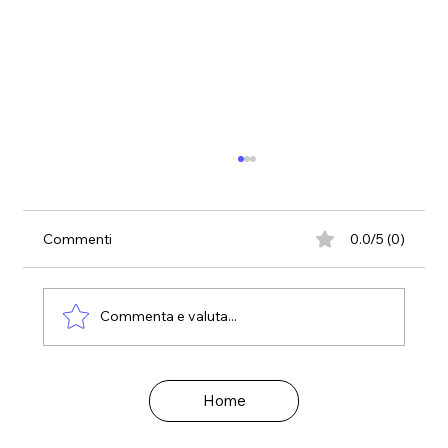
Commenti
0.0/5 (0)
Commenta e valuta...
Mindfulness e tecniche di rilassamento
Home
per affrontare lo stress