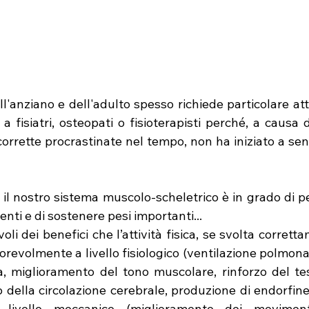
'anziano e dell'adulto spesso richiede particolare att
o a fisiatri, osteopati o fisioterapisti perché, a causa 
orrette procrastinate nel tempo, non ha iniziato a sent
il nostro sistema muscolo-scheletrico è in grado di pe
ti e di sostenere pesi importanti...
li dei benefici che l’attività fisica, se svolta corretta
orevolmente a livello fisiologico (ventilazione polmon
a, miglioramento del tono muscolare, rinforzo del tes
della circolazione cerebrale, produzione di endorfine,
livello meccanico (miglioramento dei movimenti a