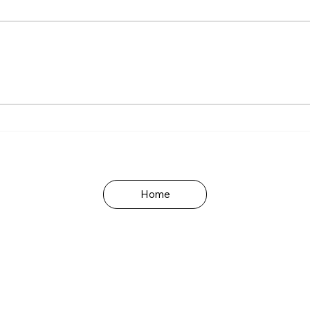
Ansia e depressione
Ansia e
nell'anziano...ultima serata!
nell'anz
Home