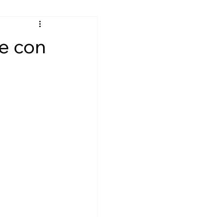
campo!
Un grazie a te!
e con
chiamento attivo
k-up: screening cognitivo!