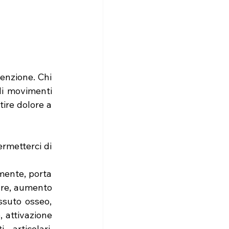
enzione. Chi 
di movimenti 
ire dolore a 
rmetterci di 
mente, porta 
are, aumento 
suto osseo, 
 attivazione 
rticolari, 