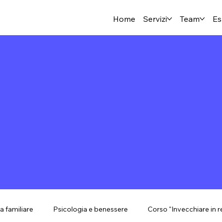
Home
Servizi
Team
Es
a familiare
Psicologia e benessere
Corso "Invecchiare in r