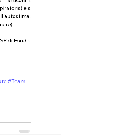
ratoria) e a 
l’autostima, 
more).
SP di Fondo, 
ute
#Team