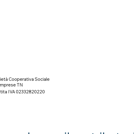
età Cooperativa Sociale
 Imprese TN
rtita IVA 02332820220