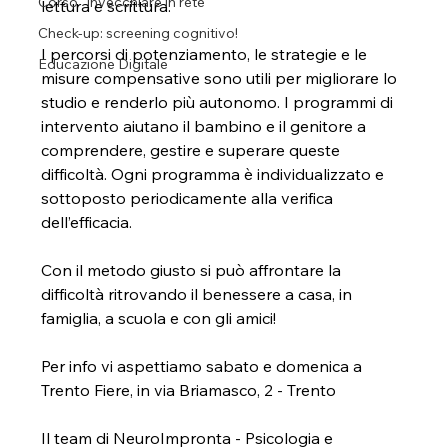
Corso "Invecchiare in rete"
lettura e scrittura.
Check-up: screening cognitivo!
I percorsi di potenziamento, le strategie e le 
Educazione Digitale
misure compensative sono utili per migliorare lo 
studio e renderlo più autonomo. I programmi di 
intervento aiutano il bambino e il genitore a 
comprendere, gestire e superare queste 
difficoltà. Ogni programma è individualizzato e 
sottoposto periodicamente alla verifica 
dell’efficacia.
Con il metodo giusto si può affrontare la 
difficoltà ritrovando il benessere a casa, in 
famiglia, a scuola e con gli amici!
Per info vi aspettiamo sabato e domenica a 
Trento Fiere, in via Briamasco, 2 - Trento
Il team di NeuroImpronta - Psicologia e 