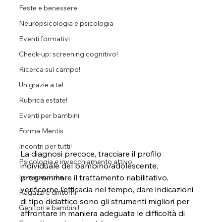
Feste e benessere
Neuropsicologia e psicologia
Eventi formativi
Check-up: screening cognitivo!
Ricerca sul campo!
Un grazie a te!
Rubrica estate!
Eventi per bambini
Forma Mentis
Incontri per tutti!
La diagnosi precoce, tracciare il profilo 
Psicologia e invecchiamento attivo
individuale del bambino/adolescente, 
programmare il trattamento riabilitativo, 
Lo sapevi che...
verificarne l’efficacia nel tempo, dare indicazioni 
Ragazzi e dintorni!
di tipo didattico sono gli strumenti migliori per 
Genitori e bambini!
affrontare in maniera adeguata le difficoltà di 