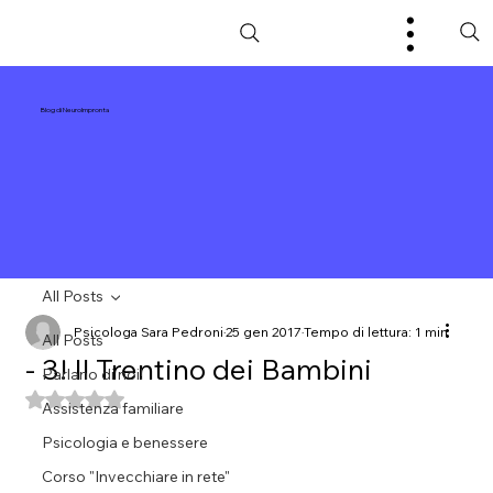
Blog di NeuroImpronta
All Posts
Psicologa Sara Pedroni
25 gen 2017
Tempo di lettura: 1 min
All Posts
- 3! Il Trentino dei Bambini
Parlano di noi!
Valutazione NaN stelle su 5.
Assistenza familiare
Psicologia e benessere
Corso "Invecchiare in rete"