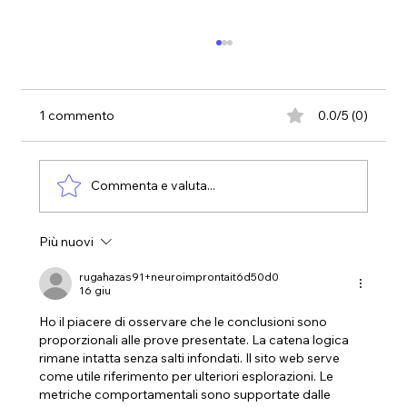
1 commento
0.0/5 (0)
Commenta e valuta...
Più nuovi
La stanchezza primaverile? Fai che la
Pasqua diventi una buon occasione per
rugahazas91+neuroimprontait6d50d0
16 giu
ricaricarti!
Ho il piacere di osservare che le conclusioni sono 
proporzionali alle prove presentate. La catena logica 
rimane intatta senza salti infondati. Il sito web serve 
come utile riferimento per ulteriori esplorazioni. Le 
metriche comportamentali sono supportate dalle 