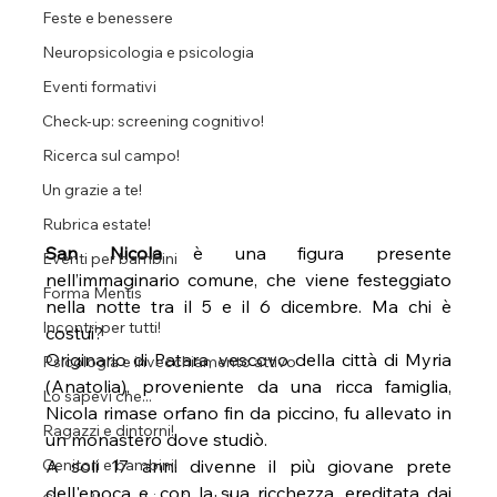
Feste e benessere
Neuropsicologia e psicologia
Eventi formativi
Check-up: screening cognitivo!
Ricerca sul campo!
Un grazie a te!
Rubrica estate!
San Nicola
 è una figura presente 
Eventi per bambini
nell’immaginario comune, che viene festeggiato 
Forma Mentis
nella notte tra il 5 e il 6 dicembre. Ma chi è 
Incontri per tutti!
costui?
Originario di Patara, vescovo della città di Myria 
Psicologia e invecchiamento attivo
(Anatolia), proveniente da una ricca famiglia,  
Lo sapevi che...
Nicola rimase orfano fin da piccino, fu allevato in 
Ragazzi e dintorni!
un monastero dove studiò.
Genitori e bambini!
A soli 17 anni divenne il più giovane prete 
dell'epoca e, con la sua ricchezza, ereditata dai 