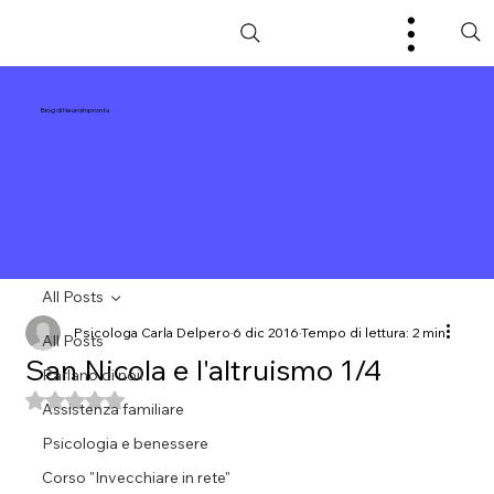
Blog di NeuroImpronta
All Posts
Psicologa Carla Delpero
6 dic 2016
Tempo di lettura: 2 min
All Posts
San Nicola e l'altruismo 1/4
Parlano di noi!
Valutazione NaN stelle su 5.
Assistenza familiare
Psicologia e benessere
Corso "Invecchiare in rete"