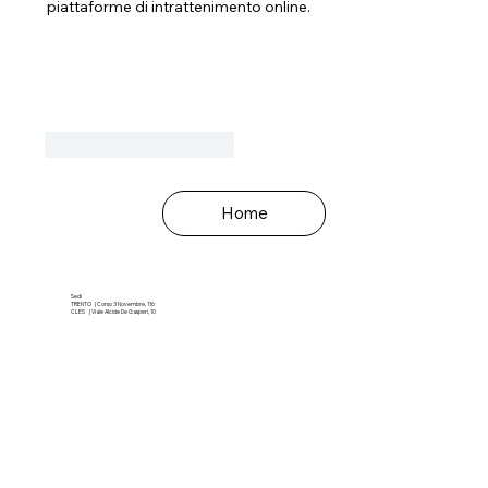
piattaforme di intrattenimento online.
Mi piace
Rispondi
Home
Sedi
TRENTO | Corso 3 Novembre, 116
CLES | Viale Alcide De Gasperi, 10