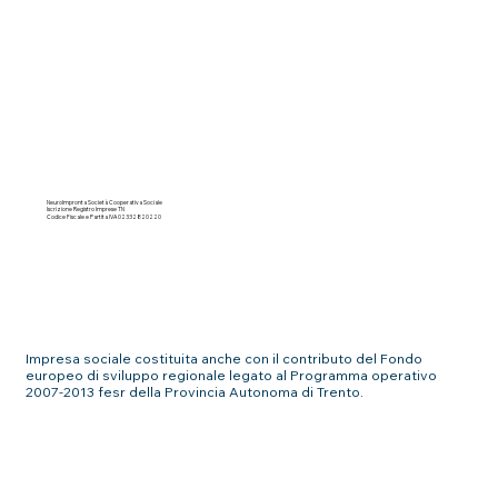
Bilancio sociale
NeuroImpronta Società Cooperativa Sociale
Iscrizione Registro Imprese TN
Codice Fiscale e Partita IVA 02332820220
Impresa sociale costituita anche con il contributo del Fondo
europeo di sviluppo regionale legato al Programma operativo
2007-2013 fesr della Provincia Autonoma di Trento.