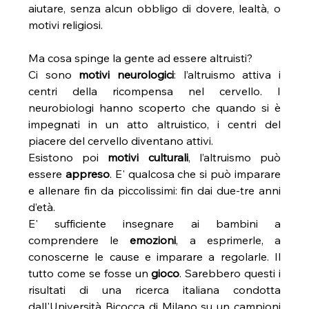
aiutare, senza alcun obbligo di dovere, lealtà, o 
motivi religiosi.
Ma cosa spinge la gente ad essere altruisti?
Ci sono 
motivi neurologici
: l’altruismo attiva i 
centri della ricompensa nel cervello. I 
neurobiologi hanno scoperto che quando si è 
impegnati in un atto altruistico, i centri del 
piacere del cervello diventano attivi.
Esistono poi 
motivi culturali
, l’altruismo può 
essere 
appreso
. E' qualcosa che si può imparare 
e allenare fin da piccolissimi: fin dai due-tre anni 
d’età.
E' sufficiente insegnare ai bambini a 
comprendere le 
emozioni
, a esprimerle, a 
conoscerne le cause e imparare a regolarle. Il 
tutto come se fosse un 
gioco
. Sarebbero questi i 
risultati di una ricerca italiana condotta 
dall'Università Bicocca di Milano su un campioni 