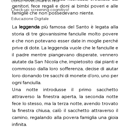
Corso "Invecchiare in rete"
genitori, fece regali e doni ai bimbi poveri e alle 
Check-up: screening cognitivo!
famiglie che non possedevano niente.
Educazione Digitale
La 
leggenda 
più famosa del Santo è legata alla 
storia di tre giovanissime fanciulle molto povere 
e che non potevano esser date in moglie perché 
prive di dote. La leggenda vuole che le fanciulle e 
il padre mentre piangevano disperate, vennero 
aiutate da San Nicola che, impietosito dai pianti e 
commosso dalla loro sofferenza, decise di aiutar 
loro donando tre sacchi di monete d'oro, uno per 
ogni fanciulla.
Una notte introdusse il primo sacchetto 
attraverso la finestra aperta, la seconda notte 
fece lo stesso, ma la terza notte, avendo trovato 
la finestra chiusa, calò il sacchetto attraverso il 
camino, regalando alla povera famiglia una gioia 
infinita.