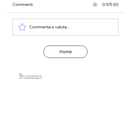
Commenti
0.0/5 (0)
Commenta e valuta...
Argento Vivo: la Vecchiaia che vorrei.
Home
Sedi
TRENTO | Corso 3 Novembre, 116
CLES | Viale Alcide De Gasperi, 10