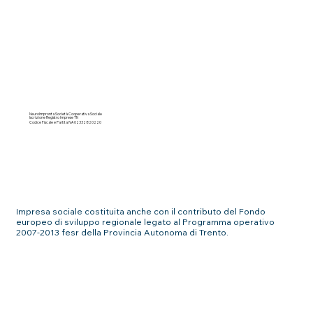
NeuroImpronta Società Cooperativa Sociale
Iscrizione Registro Imprese TN
Codice Fiscale e Partita IVA 02332820220
Impresa sociale costituita anche con il contributo del Fondo
europeo di sviluppo regionale legato al Programma operativo
2007-2013 fesr della Provincia Autonoma di Trento.