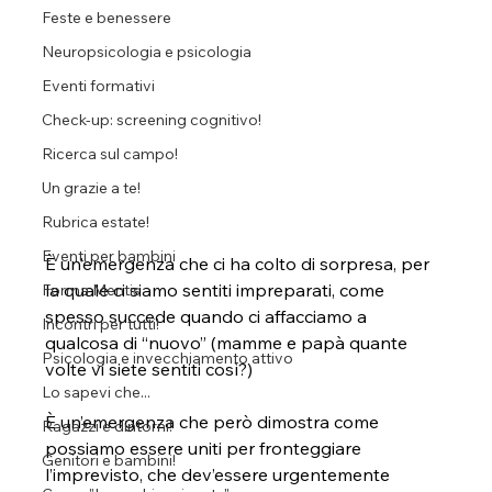
Feste e benessere
Neuropsicologia e psicologia
Eventi formativi
Check-up: screening cognitivo!
Ricerca sul campo!
Un grazie a te!
Rubrica estate!
Eventi per bambini
È un’emergenza che ci ha colto di sorpresa, per 
la quale ci siamo sentiti impreparati, come 
Forma Mentis
spesso succede quando ci affacciamo a 
Incontri per tutti!
qualcosa di “nuovo” (mamme e papà quante 
Psicologia e invecchiamento attivo
volte vi siete sentiti così?) 
Lo sapevi che...
È un’emergenza che però dimostra come 
Ragazzi e dintorni!
possiamo essere uniti per fronteggiare 
Genitori e bambini!
l’imprevisto, che dev’essere urgentemente 