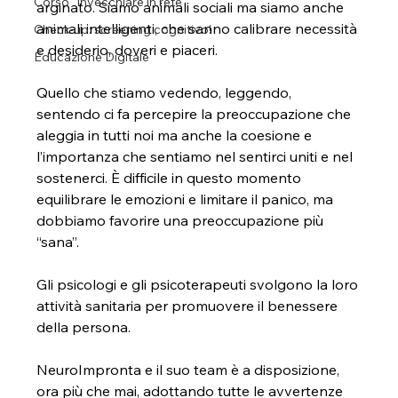
Corso "Invecchiare in rete"
arginato. Siamo animali sociali ma siamo anche 
animali intelligenti, che sanno calibrare necessità 
Check-up: screening cognitivo!
e desiderio, doveri e piaceri.
Educazione Digitale
Quello che stiamo vedendo, leggendo, 
sentendo ci fa percepire la preoccupazione che 
aleggia in tutti noi ma anche la coesione e 
l’importanza che sentiamo nel sentirci uniti e nel 
sostenerci. È difficile in questo momento 
equilibrare le emozioni e limitare il panico, ma 
dobbiamo favorire una preoccupazione più 
“sana”.
Gli psicologi e gli psicoterapeuti svolgono la loro 
attività sanitaria per promuovere il benessere 
della persona.
NeuroImpronta e il suo team è a disposizione, 
ora più che mai, adottando tutte le avvertenze 