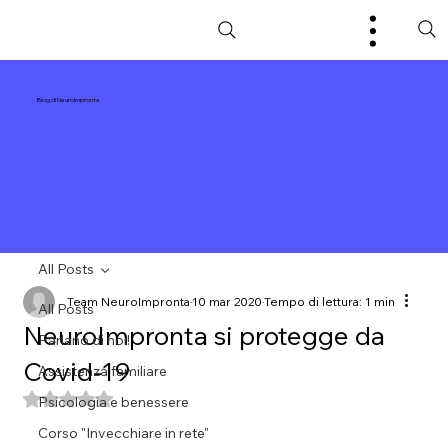
Blog di NeuroImpronta
All Posts
Team NeuroImpronta
10 mar 2020
Tempo di lettura: 1 min
All Posts
NeuroImpronta si protegge da
Parlano di noi!
Covid-19
Assistenza familiare
Valutazione NaN stelle su 5.
Psicologia e benessere
Corso "Invecchiare in rete"