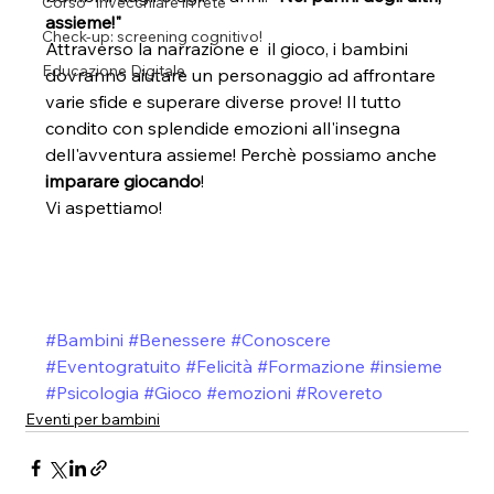
Corso "Invecchiare in rete"
assieme!"
Check-up: screening cognitivo!
Attraverso la narrazione e  il gioco, i bambini 
Educazione Digitale
dovranno aiutare un personaggio ad affrontare 
varie sfide e superare diverse prove! Il tutto 
condito con splendide emozioni all'insegna 
dell'avventura assieme! Perchè possiamo anche
imparare giocando
!
Vi aspettiamo!
#Bambini
#Benessere
#Conoscere
#Eventogratuito
#Felicità
#Formazione
#insieme
#Psicologia
#Gioco
#emozioni
#Rovereto
Eventi per bambini