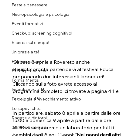
Feste e benessere
Neuropsicologia e psicologia
Eventi formativi
Check-up: screening cognitivo!
Ricerca sul campo!
Un grazie a te!
Rubrica estate!
 Sabato 8 aprile a Rovereto anche 
NeuroImpronta parteciperà al festival Educa 
Eventi per bambini
proponendo due interessanti laboratori!
Forma Mentis
Cliccando sulla foto avrete accesso al 
Incontri per tutti!
programma completo, ci trovate a pagina 44 e 
a pagina 49.
Psicologia e invecchiamento attivo
Lo sapevi che...
In particolare, sabato 8 aprile a partire dalle ore 
Ragazzi e dintorni!
15.00 e domenica 9 aprile a partire dalle ore 
10.30 vi proporremo un laboratorio per tutti i 
Genitori e bambini!
bambini dagli 8 agli 11 anni: "
Nei panni degli altri, 