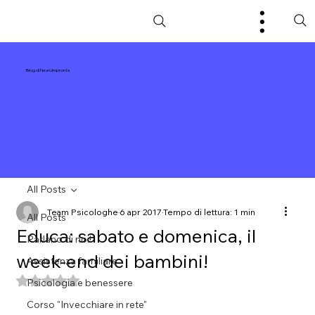
Blog di NeuroImpronta
All Posts
Team Psicologhe
6 apr 2017
Tempo di lettura: 1 min
All Posts
Educa: sabato e domenica, il
Parlano di noi!
week-end dei bambini!
Assistenza familiare
Valutazione NaN stelle su 5.
Psicologia e benessere
Corso "Invecchiare in rete"