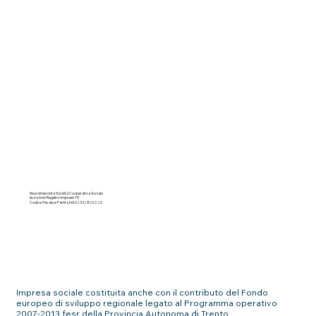
Carta dei servizi
Bilancio sociale
NeuroImpronta Società Cooperativa Sociale
Iscrizione Registro Imprese TN
Codice Fiscale e Partita IVA 02332820220
Impresa sociale costituita anche con il contributo del Fondo
europeo di sviluppo regionale legato al Programma operativo
2007-2013 fesr della Provincia Autonoma di Trento.