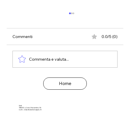
Commenti
0.0/5 (0)
Commenta e valuta...
Estate 2019: gioca pensiero!
Home
Sedi
TRENTO | Corso 3 Novembre, 116
CLES | Viale Alcide De Gasperi, 10