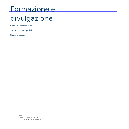
Formazione e
divulgazione
Corsi di formazione
Incontri divulgativi
Supervisione
Sedi
TRENTO | Corso 3 Novembre, 116
CLES | Viale Alcide De Gasperi, 10