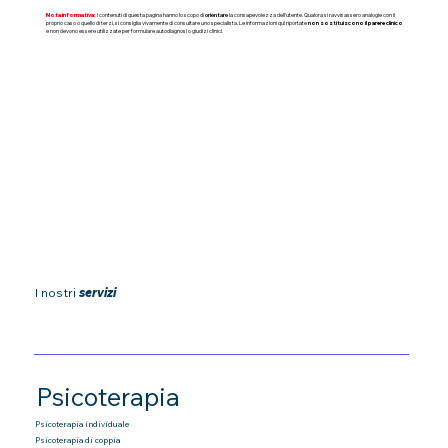
Nota informativa:
I contenuti di questa pagina hanno lo scopo di
orientare
la consapevolezza dell'utente. Qualora si ravvisassero analogie con il
proprio caso o quello di terzi, si consiglia vivamente di consultare uno specialista. Le informazioni qui riportate
non sostituiscono il parere clinico
e non devono essere utilizzate per formulare autodiagnosi o giudizi clinici.
I nostri
servizi
Psicoterapia
Psicoterapia individuale
Psicoterapia di coppia