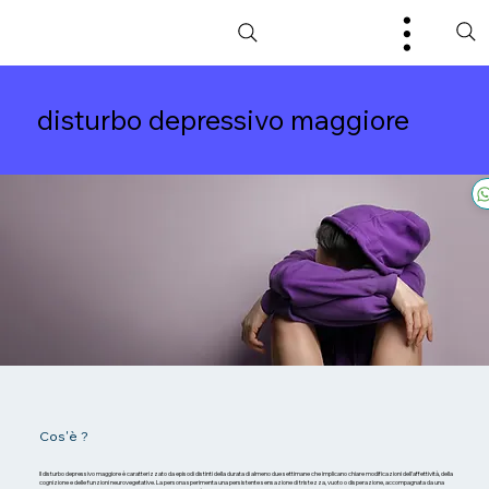
disturbo depressivo maggiore
Cos'è ?
Il disturbo depressivo maggiore è caratterizzato da episodi distinti della durata di almeno due settimane che implicano chiare modificazioni dell'affettività, della
cognizione e delle funzioni neurovegetative. La persona sperimenta una persistente sensazione di tristezza, vuoto o disperazione, accompagnata da una