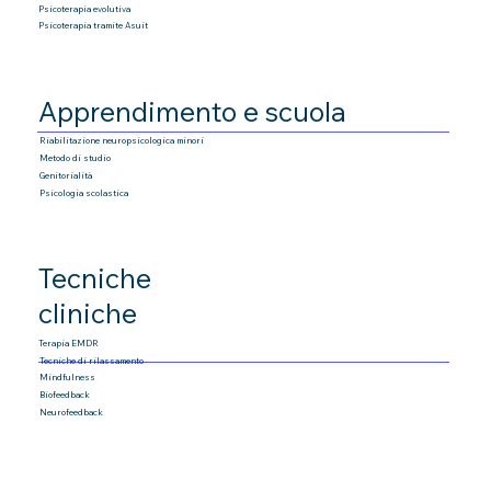
Psicoterapia
evolutiva
Psicoterapia tramite Asuit
Apprendimento e scuola
Riabilitazione neuropsicologica minori
Metodo di studio
Genitorialità
Psicologia scolastica
Tecniche
cliniche
Terapia EMDR
Tecniche di rilassamento
Mindfulness
Biofeedback
Neurofeedback