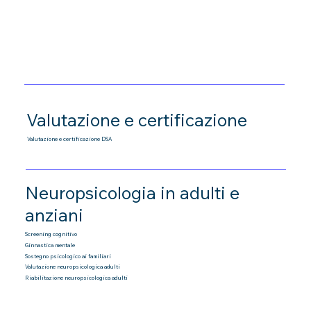
Valutazione e certificazione
Valutazione e certificazione DSA
Neuropsicologia in adulti e
anziani
Screening cognitivo
Ginnastica mentale
Sostegno psicologico ai familiari
Valutazione neuropsicologica adulti
Riabilitazione neuropsicologica adulti