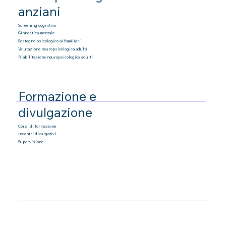
anziani
Screening cognitivo
Ginnastica mentale
Sostegno psicologico ai familiari
Valutazione neuropsicologica adulti
Riabilitazione neuropsicologica adulti
Formazione e
divulgazione
Corsi di formazione
Incontri divulgativi
Supervisione