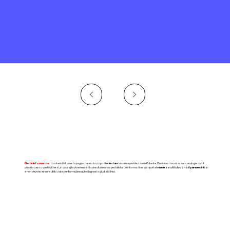
Nota informativa:
I contenuti di questa pagina hanno lo scopo di
orientare
la consapevolezza dell'utente. Qualora si ravvisassero analogie con il
proprio caso o quello di terzi, si consiglia vivamente di consultare uno specialista. Le informazioni qui riportate
non sostituiscono il parere clinico
e non devono essere utilizzate per formulare autodiagnosi o giudizi clinici.