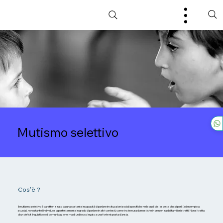
Mutismo selettivo
Cos'è ?
Il mutismo selettivo è caratterizzato da una costante incapacità di parlare in situazioni sociali specifiche nelle quali ci si aspetta che si parli (ad esempio a
scuola), nonostante l'individuo sia perfettamente in grado di parlare in altri contesti, come tra le mura domestiche in presenza dei familiari stretti. Non si tratta
di un deficit linguistico o di comunicazione, ma di un blocco legato a una forte risposta d'ansia.