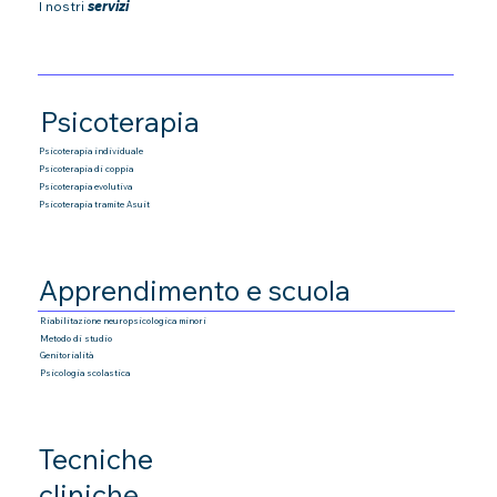
I nostri
servizi
Psicoterapia
Psicoterapia individuale
Psicoterapia di coppia
Psicoterapia
evolutiva
Psicoterapia tramite Asuit
Apprendimento e scuola
Riabilitazione neuropsicologica minori
Metodo di studio
Genitorialità
Psicologia scolastica
Tecniche
cliniche