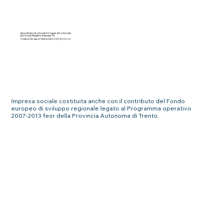
NeuroImpronta Società Cooperativa Sociale
Iscrizione Registro Imprese TN
Codice Fiscale e Partita IVA 02332820220
Impresa sociale costituita anche con il contributo del Fondo
europeo di sviluppo regionale legato al Programma operativo
2007-2013 fesr della Provincia Autonoma di Trento.