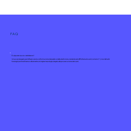
FAQ
È colpa del ciuccio o del biberon?
Un uso prolungato può influenzare la conformazione del palato e della dentizione, rendendo più difficili alcuni suoni (come la "s"), ma i disturbi
fonologici profondi hanno solitamente un'origine neurologica legata alla processazione dei suoni.