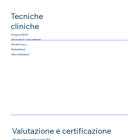
Tecniche
cliniche
Terapia EMDR
Tecniche di rilassamento
Mindfulness
Biofeedback
Neurofeedback
Valutazione e certificazione
Valutazione e certificazione DSA