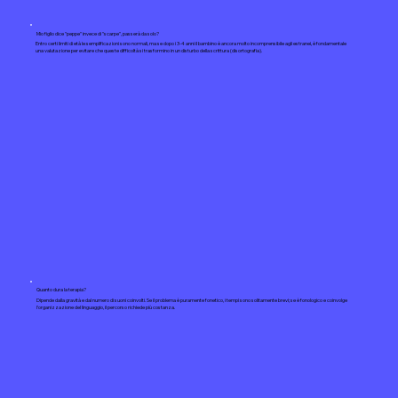
Mio figlio dice "peppe" invece di "scarpe", passerà da solo?
Entro certi limiti di età le semplificazioni sono normali, ma se dopo i 3-4 anni il bambino è ancora molto incomprensibile agli estranei, è fondamentale
una valutazione per evitare che queste difficoltà si trasformino in un disturbo della scrittura (disortografia).
Quanto dura la terapia?
Dipende dalla gravità e dal numero di suoni coinvolti. Se il problema è puramente fonetico, i tempi sono solitamente brevi; se è fonologico e coinvolge
l'organizzazione del linguaggio, il percorso richiede più costanza.