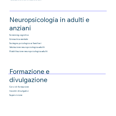
Neuropsicologia in adulti e
anziani
Screening cognitivo
Ginnastica mentale
Sostegno psicologico ai familiari
Valutazione neuropsicologica adulti
Riabilitazione neuropsicologica adulti
Formazione e
divulgazione
Corsi di formazione
Incontri divulgativi
Supervisione