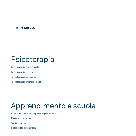
I nostri
servizi
Psicoterapia
Psicoterapia individuale
Psicoterapia di coppia
Psicoterapia
evolutiva
Psicoterapia tramite Asuit
Apprendimento e scuola
Riabilitazione neuropsicologica minori
Metodo di studio
Genitorialità
Psicologia scolastica