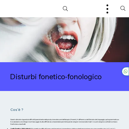
Disturbi fonetico-fonologico
Cos'è ?
Questo disturbo riguarda la difficoltà persistente nella produzione dei suoni dell'eloquio (i fonemi). A differenza del Disturbo del Linguaggio, qui la grammatica e
il vocabolario sono integri, ma il messaggio risulta difficile da comprendere perché le parole vengono "pronunciate male" o i suoni vengono sostituiti e omessi.
Si articola su due livelli:
Livello Fonetico (Articolatorio):
Il soggetto ha difficoltà meccaniche nel posizionare lingua, labbra e denti per produrre un suono specifico (es. la "r" o la "s").