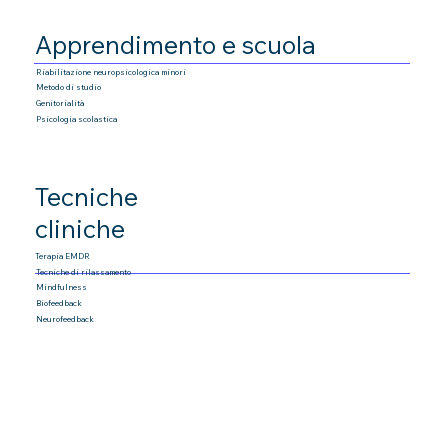
Apprendimento e scuola
Riabilitazione neuropsicologica minori
Metodo di studio
Genitorialità
Psicologia scolastica
Tecniche
cliniche
Terapia EMDR
Tecniche di rilassamento
Mindfulness
Biofeedback
Neurofeedback