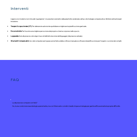
Interventi
L'approccio moderno non mira alla "guarigione", ma al potenziamento della plasticità cerebrale e all'uso di strategie compensative. Gli interventi principali
includono:
Terapia Occupazionale (OT):
Per allenare le autonomie quotidiane e migliorare la pianificazione gestuale.
Psicomotricità:
Per favorire una migliore percezione del proprio schema corporeo nello spazio.
Logopedia:
Se la disprassia coinvolge i muscoli dell'articolazione del linguaggio (disprassia verbale).
Strumenti Compensativi:
Uso del computer per bypassare la fatica della scrittura manuale e software di pianificazione per l'organizzazione dei compiti.
FAQ
La disprassia scompare con l'età?
No, è una condizione neurobiologica persistente, ma con l'intervento corretto l'adulto impara strategie per gestire efficacemente le proprie difficoltà.