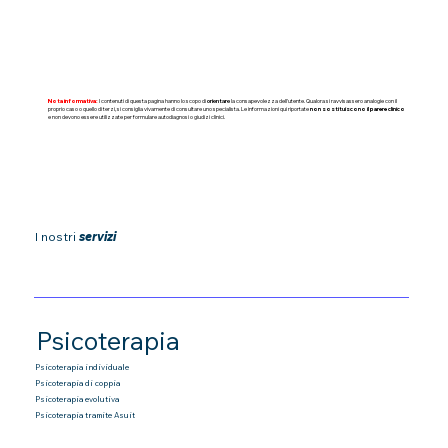
Nota informativa:
I contenuti di questa pagina hanno lo scopo di
orientare
la consapevolezza dell'utente. Qualora si ravvisassero analogie con il
proprio caso o quello di terzi, si consiglia vivamente di consultare uno specialista. Le informazioni qui riportate
non sostituiscono il parere clinico
e non devono essere utilizzate per formulare autodiagnosi o giudizi clinici.
I nostri
servizi
Psicoterapia
Psicoterapia individuale
Psicoterapia di coppia
Psicoterapia
evolutiva
Psicoterapia tramite Asuit