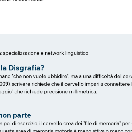
: specializzazione e network linguistico
la Disgrafia?
mano "che non vuole ubbidire", ma a una difficoltà del cer
2009)
, scrivere richiede che il cervello impari a connetter
laggio" che richiede precisione millimetrica.
 non parte
o' di esercizio, il cervello crea dei "file di memoria" pe
ia, questa area di memoria motoria è meno attiva o meno co