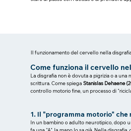
Il funzionamento del cervello nella disgrafia
Come funziona il cervello nel
La disgrafia non è dovuta a pigrizia o a una 
scrittura. Come spiega
Stanislas Dehaene (
controllo motorio fine, un processo di "ricic
1. Il "programma motorio" che
In un bambino o adulto neurotipico, dopo un p
fa una "A", la mano lo sa già. Nella disgraf