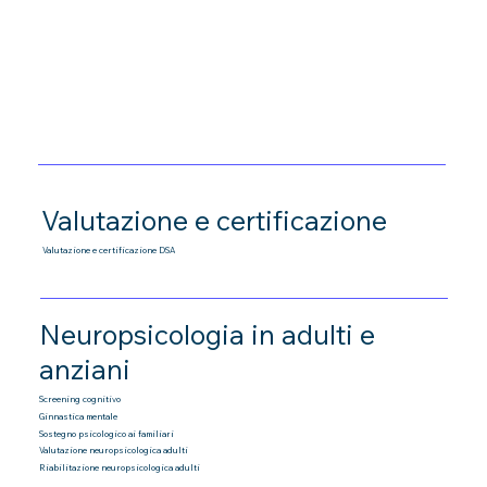
Valutazione e certificazione
Valutazione e certificazione DSA
Neuropsicologia in adulti e
anziani
Screening cognitivo
Ginnastica mentale
Sostegno psicologico ai familiari
Valutazione neuropsicologica adulti
Riabilitazione neuropsicologica adulti