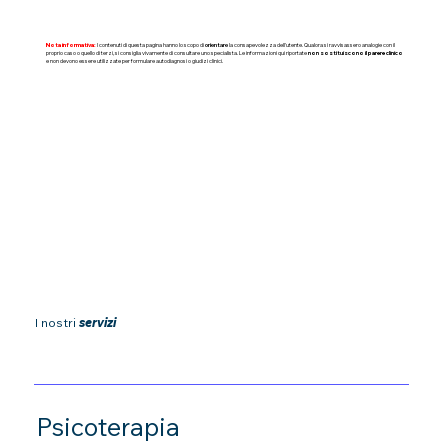
Nota informativa:
I contenuti di questa pagina hanno lo scopo di
orientare
la consapevolezza dell'utente. Qualora si ravvisassero analogie con il
proprio caso o quello di terzi, si consiglia vivamente di consultare uno specialista. Le informazioni qui riportate
non sostituiscono il parere clinico
e non devono essere utilizzate per formulare autodiagnosi o giudizi clinici.
I nostri
servizi
Psicoterapia