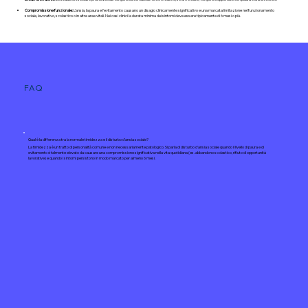
Compromissione funzionale:
L'ansia, la paura e l'evitamento causano un disagio clinicamente significativo e una marcata limitazione nel funzionamento
sociale, lavorativo, scolastico o in altre aree vitali. Nei casi clinici la durata minima dei sintomi deve essere tipicamente di 6 mesi o più.
FAQ
Qual è la differenza tra la normale timidezza e il disturbo d'ansia sociale?
La timidezza è un tratto di personalità comune e non necessariamente patologico. Si parla di disturbo d'ansia sociale quando il livello di paura e di
evitamento è talmente elevato da causare una compromissione significativa nella vita quotidiana (es. abbandono scolastico, rifiuto di opportunità
lavorative) e quando i sintomi persistono in modo marcato per almeno 6 mesi.