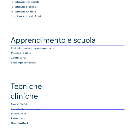
Psicoterapia individuale
Psicoterapia di coppia
Psicoterapia
evolutiva
Psicoterapia tramite Asuit
Apprendimento e scuola
Riabilitazione neuropsicologica minori
Metodo di studio
Genitorialità
Psicologia scolastica
Tecniche
cliniche
Terapia EMDR
Tecniche di rilassamento
Mindfulness
Biofeedback
Neurofeedback