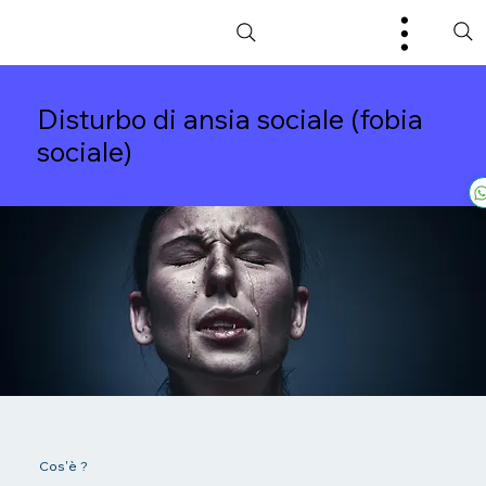
Disturbo di ansia sociale (fobia
sociale)
Cos'è ?