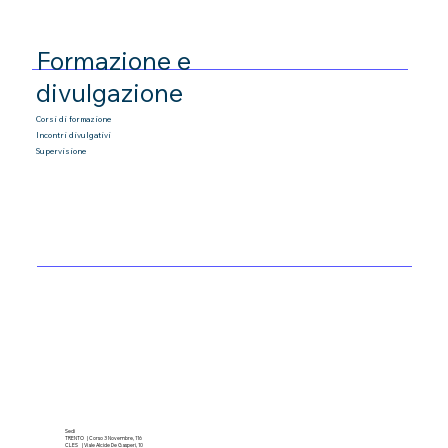
Formazione e
divulgazione
Corsi di formazione
Incontri divulgativi
Supervisione
Sedi
TRENTO | Corso 3 Novembre, 116
CLES | Viale Alcide De Gasperi, 10