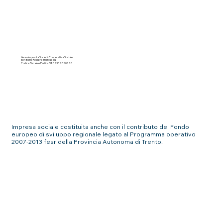
NeuroImpronta Società Cooperativa Sociale
Iscrizione Registro Imprese TN
Codice Fiscale e Partita IVA 02332820220
Impresa sociale costituita anche con il contributo del Fondo
europeo di sviluppo regionale legato al Programma operativo
2007-2013 fesr della Provincia Autonoma di Trento.