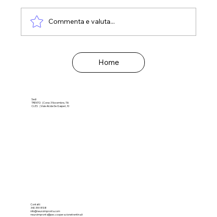
Commenta e valuta...
La diagnosi in età evolutiva
Home
Sedi
TRENTO | Corso 3 Novembre, 116
CLES | Viale Alcide De Gasperi, 10
Contatti
340 359 8108
info@neuroimpronta.com
neuroimpronta@pec.cooperazionetrentina.it