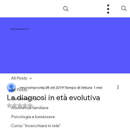
Blog di NeuroImpronta
All Posts
neuroimpronta
28 ott 2019
Tempo di lettura: 1 min
All Posts
La diagnosi in età evolutiva
Parlano di noi!
Valutazione NaN stelle su 5.
Assistenza familiare
Psicologia e benessere
Corso "Invecchiare in rete"