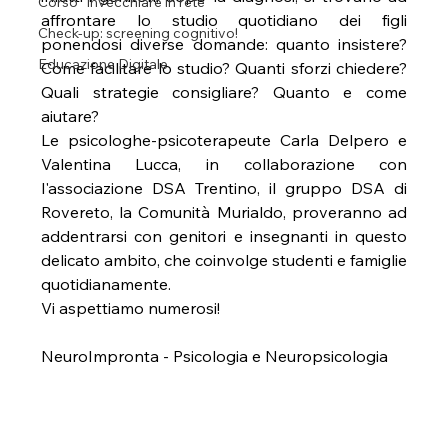
Corso "Invecchiare in rete"
affrontare lo studio quotidiano dei figli 
Check-up: screening cognitivo!
ponendosi diverse domande: quanto insistere? 
Educazione Digitale
Come facilitare lo studio? Quanti sforzi chiedere? 
Quali strategie consigliare? Quanto e come 
aiutare?
Le psicologhe-psicoterapeute Carla Delpero e 
Valentina Lucca, in collaborazione con 
l'associazione DSA Trentino, il gruppo DSA di 
Rovereto, la Comunità Murialdo, proveranno ad 
addentrarsi con genitori e insegnanti in questo 
delicato ambito, che coinvolge studenti e famiglie 
quotidianamente. 
Vi aspettiamo numerosi!
NeuroImpronta - Psicologia e Neuropsicologia