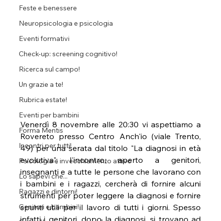
Feste e benessere
Neuropsicologia e psicologia
Eventi formativi
Check-up: screening cognitivo!
Ricerca sul campo!
Un grazie a te!
Rubrica estate!
Eventi per bambini
Venerdì 8 novembre alle 20:30 vi aspettiamo a 
Forma Mentis
Rovereto presso Centro Anch'io (viale Trento, 
Incontri per tutti!
49) per una serata dal titolo "La diagnosi in età 
evolutiva"; l'incontro, aperto a genitori, 
Psicologia e invecchiamento attivo
insegnanti e a tutte le persone che lavorano con 
Lo sapevi che...
i bambini e i ragazzi, cercherà di fornire alcuni 
Ragazzi e dintorni!
strumenti per poter leggere la diagnosi e fornire 
Genitori e bambini!
spunti utili per il lavoro di tutti i giorni. Spesso 
infatti i genitori, dopo la diagnosi, si trovano ad 