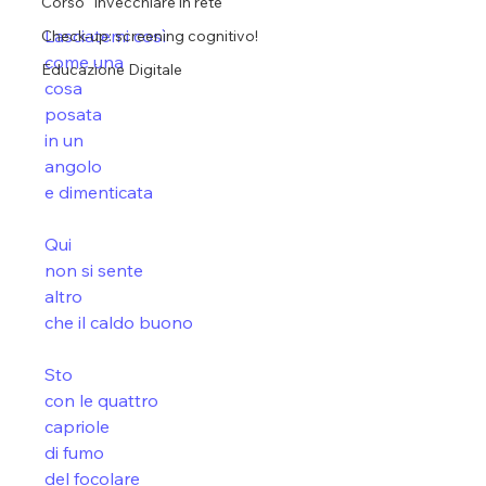
Corso "Invecchiare in rete"
Lasciatemi così
Check-up: screening cognitivo!
come una 
Educazione Digitale
cosa 
posata 
in un
angolo 
e dimenticata
Qui
non si sente 
altro 
che il caldo buono
Sto
con le quattro
capriole
di fumo
del focolare 