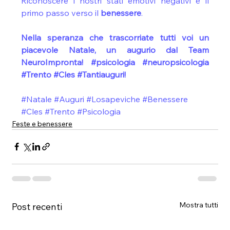
Riconoscere i nostri stati emotivi negativi è il 
primo passo verso il 
benessere
. 
Nella speranza che trascorriate tutti voi un 
piacevole Natale, un augurio dal Team 
NeuroImpronta! #psicologia #neuropsicologia 
#Trento #Cles #Tantiauguri!
#Natale
#Auguri
#Losapeviche
#Benessere
#Cles
#Trento
#Psicologia
Feste e benessere
Mostra tutti
Post recenti