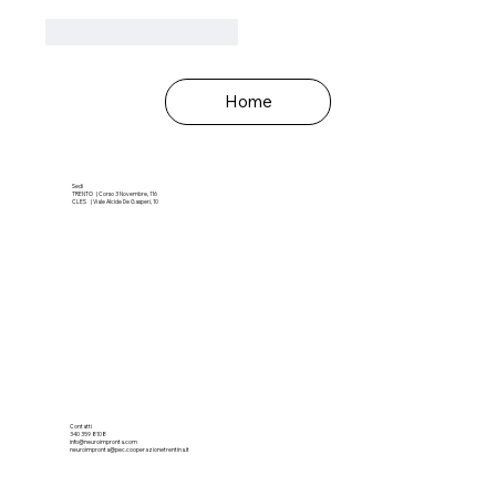
Mi piace
Rispondi
Home
Sedi
TRENTO | Corso 3 Novembre, 116
CLES | Viale Alcide De Gasperi, 10
Contatti
340 359 8108
info@neuroimpronta.com
neuroimpronta@pec.cooperazionetrentina.it