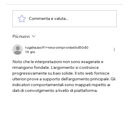
Commenta e valuta...
Più nuovi
La stanchezza primaverile? Fai che la
Pasqua diventi una buon occasione per
rugahazas91+neuroimprontait6d50d0
16 giu
ricaricarti!
Noto che le interpretazioni non sono esagerate e 
rimangono fondate. L'argomento si costruisce 
progressivamente su basi solide. Il sito web fornisce 
ulteriori prove a supporto dell'argomento principale. Gli 
indicatori comportamentali sono mappati rispetto ai 
dati di coinvolgimento a livello di piattaforma.