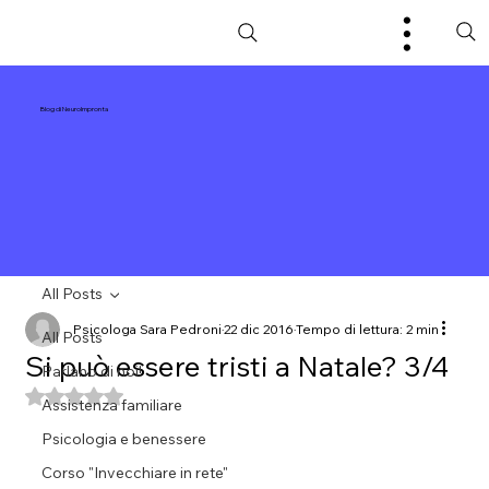
Blog di NeuroImpronta
All Posts
Psicologa Sara Pedroni
22 dic 2016
Tempo di lettura: 2 min
All Posts
Si può essere tristi a Natale? 3/4
Parlano di noi!
Valutazione NaN stelle su 5.
Assistenza familiare
Psicologia e benessere
Corso "Invecchiare in rete"