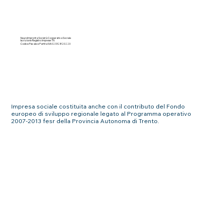
NeuroImpronta Società Cooperativa Sociale
Iscrizione Registro Imprese TN
Codice Fiscale e Partita IVA 02332820220
Impresa sociale costituita anche con il contributo del Fondo
europeo di sviluppo regionale legato al Programma operativo
2007-2013 fesr della Provincia Autonoma di Trento.