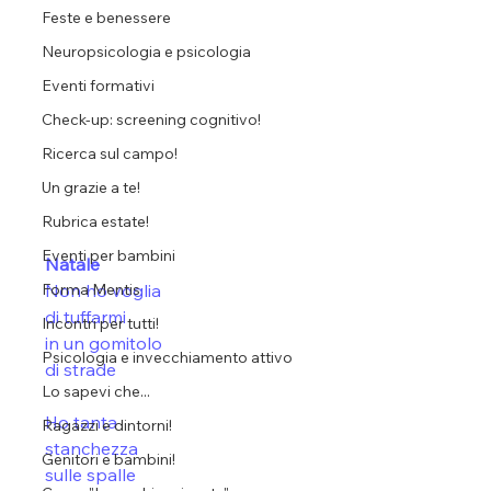
Feste e benessere
Neuropsicologia e psicologia
Eventi formativi
Check-up: screening cognitivo!
Ricerca sul campo!
Un grazie a te!
Rubrica estate!
Eventi per bambini
Natale
Non ho voglia
Forma Mentis
di tuffarmi
Incontri per tutti!
in un gomitolo
Psicologia e invecchiamento attivo
di strade
Lo sapevi che...
Ho tanta
Ragazzi e dintorni!
stanchezza
Genitori e bambini!
sulle spalle